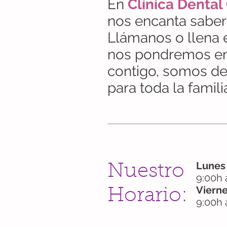
En
Clínica Dental
nos encanta saber 
Llámanos o llena e
nos pondremos en
contigo, somos dent
para toda la famili
Lunes
Nuestro
9:00h 
Viern
Horario:
9:00h 